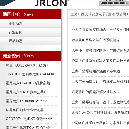
新闻中心 News
主页
>
西安瑞安森电子设备有限公司
企业动态
·
公共广播系统应用场合、分类及使用
行业新闻
·
数字化IP网络公共广播系统简介
产品动态
·
大中小学校校园IP网络化广播扩音系
最新资讯 News
·
IP网络广播系统解决方案及产品技术
腾高TKOKOPA品牌升级为T
·
公共广播系统知识涵盖内容概述
TK-AUDIO迪科欧推出AS-D90和
·
公共广播系统设计、布线施工基础知
霍尼韦尔TK-AUDIO品牌音频
·
话筒啸叫的问题及解决处理方法
霍尼韦尔X-618 数字公共广
霍尼韦尔TK-audio AS-52 2.
·
公共广播系统介绍，设计，及故障处
世界各国知名专业音响品
·
背景音乐/公共广播项目设计设备安装
CENTRE中电/DKD德克十分区
·
IP网络广播系统产品解决方案及技术
霍尼韦尔腾高TK-AUDIO升级