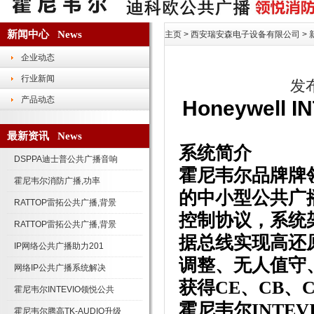
新闻中心 News
主页
>
西安瑞安森电子设备有限公司
>
企业动态
行业新闻
发布
产品动态
Honeywel
最新资讯 News
系统简介
DSPPA迪士普公共广播音响
霍尼韦尔品牌牌
霍尼韦尔消防广播,功率
的中小型公共广
RATTOP雷拓公共广播,背景
控制协议，系统
RATTOP雷拓公共广播,背景
据总线实现高还
IP网络公共广播助力201
调整、无人值守
网络IP公共广播系统解决
获得CE、CB、
霍尼韦尔INTEVIO领悦公共
霍尼韦尔
INT
霍尼韦尔腾高TK-AUDIO升级