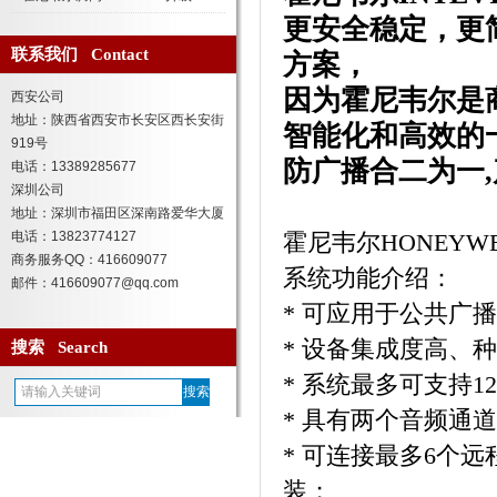
更安全稳定，更
联系我们 Contact
方案，
因为霍尼韦尔是
西安公司
地址：陕西省西安市长安区西长安街
智能化和高效的
919号
防广播合二为一
电话：13389285677
深圳公司
地址：深圳市福田区深南路爱华大厦
电话：13823774127
霍尼韦尔HONEYW
商务服务QQ：416609077
系统功能介绍：
邮件：416609077@qq.com
* 可应用于公共广
* 设备集成度高、
搜索 Search
* 系统最多可支持1
* 具有两个音频通
* 可连接最多6个
装；